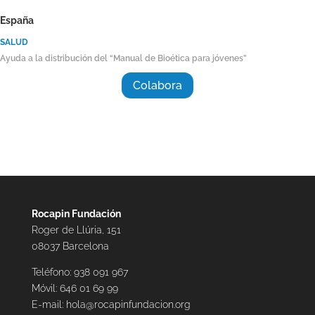
España
SALUD
Ayuda a la distribución del “Manual de Bioética para jóvenes”
Colabora
Rocapin Fundación
Roger de Llúria, 151
08037 Barcelona
Teléfono: 938 091 967
Móvil: 646 01 69 99
E-mail:
hola@rocapinfundacion.org