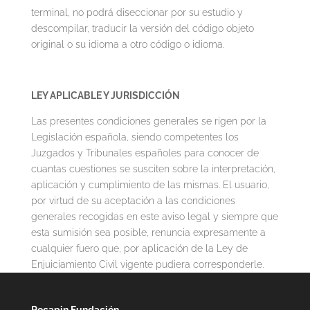
terminal, no podrá diseccionar por su estudio y
descompilar, traducir la versión del código objeto
original o su idioma a otro código o idioma.
LEY APLICABLE Y JURISDICCIÓN
Las presentes condiciones generales se rigen por la
Legislación española, siendo competentes los
Juzgados y Tribunales españoles para conocer de
cuantas cuestiones se susciten sobre la interpretación,
aplicación y cumplimiento de las mismas. El usuario,
por virtud de su aceptación a las condiciones
generales recogidas en este aviso legal y siempre que
esta sumisión sea posible, renuncia expresamente a
cualquier fuero que, por aplicación de la Ley de
Enjuiciamiento Civil vigente pudiera corresponderle.